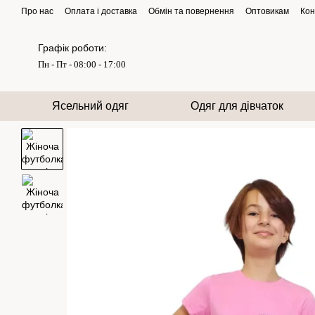
Перейти до основного контенту
Про нас
Оплата і доставка
Обмін та повернення
Оптовикам
Кон
Графік роботи:
Пн - Пт - 08:00 - 17:00
Ясельний одяг
Одяг для дівчаток