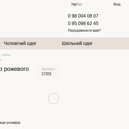
Укр
Рус
Вхід
0 98 004 08 07
0 95 098 62 45
Передзвонити вам?
Чоловічий одяг
Шкільний одяг
, майки
ру
р рожевого
Артикул
17201
иця розмірів