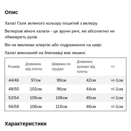
Опис
Халат Галя зеленого кольору пошитий з велюру.
Велюрові жіночі халати - це зручні речі, які абсолютно не
обмежують рухів.
Він не викликає алергію або подразнення на шкірі.
Халат виконаний на блискавці має кишені.
Довжина
Довжина
Ширина по
Розмір
рукава від
+/-
від плеча
грудях
плеча
44/46
97см
90см
42см
+/-1см
48/50
102см
96см
44см
+/-1см
52/54
105см
106см
45см
+/-1см
56/58
106см
110см
46см
+/-1см
Характеристики