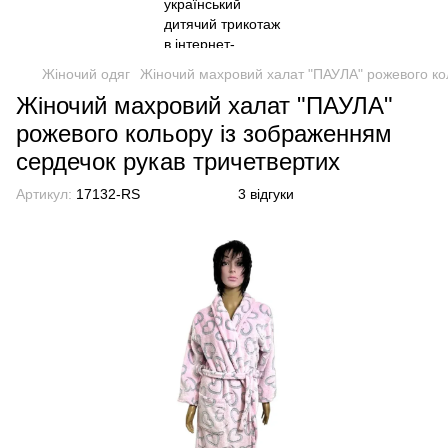
Жіночий одяг
Жіночий махровий халат "ПАУЛА" рожевого ко
Жіночий махровий халат "ПАУЛА"
рожевого кольору із зображенням
сердечок рукав тричетвертих
Артикул:
17132-RS
3 відгуки