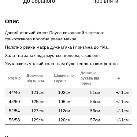
До обраного
Порівняти
Опис
Довгий жіночий халат Паула виконаний з якісного
трикотажного полотна рвана махра.
Полотно рвана махра дуже м'яка і приємна до тіла.
Халат на запах підв'язується поясом, є кишеня.
Укутавшись у такий халат вам буде тепло та комфортно.
Довжина
Довжина
Ширина по
Розмір
рукава від
+/-
від плеча
грудях
плеча
44/46
121см
102см
51см
+/-1см
48/50
125см
106см
54см
+/-1см
52/54
127см
112см
56см
+/-1см
56/58
129см
120см
57см
+/-1см