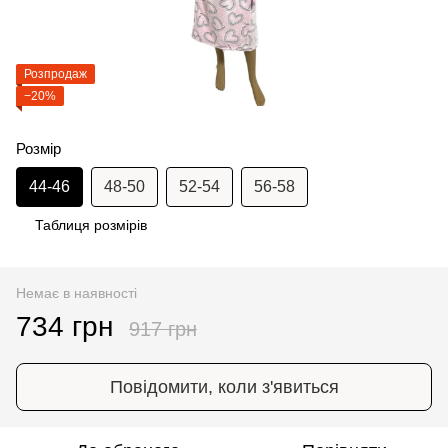
Розпродаж
−20%
Розмір
44-46
48-50
52-54
56-58
Таблиця розмірів
Немає в наявності
734 грн
917 грн
Повідомити, коли з'явиться