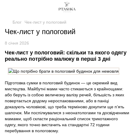
Блог
Чек-лист у пологовий
Чек-лист у пологовий
8 січня 2026
Чек-лист у пологовий: скільки та якого одягу
реально потрібно малюку в перші 3 дні
Підготовка сумки в пологовий будинок — це окремий вид
мистецтва. Майбутні мами часто стикаються з крайнощами:
або беруть із собою величезну валізу речей, більшість з яких
повертається додому нероспакованими, або в паніці
доказують чоловікові, що треба терміново докупити ще п’ять
шапочок. Ми поспілкувалися з неонатологами та досвідченими
мамами, щоб скласти раціональний список трикотажного
одягу, якого точно вистачить на стандартні 72 години
перебування в пологовому.