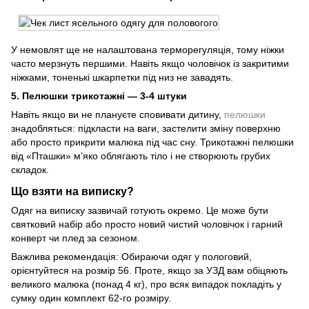
У немовлят ще не налаштована терморегуляція, тому ніжки
часто мерзнуть першими. Навіть якщо чоловічок із закритими
ніжками, тоненькі шкарпетки під низ не завадять.
5. Пелюшки трикотажні — 3-4 штуки
Навіть якщо ви не плануєте сповивати дитину,
пелюшки
знадобляться: підкласти на ваги, застелити зміну поверхню
або просто прикрити малюка під час сну. Трикотажні пелюшки
від «Пташки» м’яко облягають тіло і не створюють грубих
складок.
Що взяти на виписку?
Одяг на виписку зазвичай готують окремо. Це може бути
святковий набір або просто новий чистий чоловічок і гарний
конверт чи плед за сезоном.
Важлива рекомендація: Обираючи одяг у пологовий,
орієнтуйтеся на розмір 56. Проте, якщо за УЗД вам обіцяють
великого малюка (понад 4 кг), про всяк випадок покладіть у
сумку один комплект 62-го розміру.