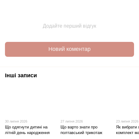
Додайте перший відгук
Новий коментар
Інші записи
30 липня 2026
27 липня 2026
23 липня 2026
Що одягнути дитині на
Що варто знати про
Як вибрати 
літній день народження
полтавський трикотаж
комплект ма