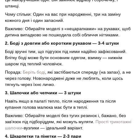
штанці.
Чому стільки: Один на вас при народженні, три на заміну
кожного дня і один запасний.
Важливо: Обирайте моделі з «нецарапками» на рукавах, щоб
дитина випадково не пошкодила собі обличчя нігтиками.
2. Боді з довгим або коротким рукавом — 3-4 штуки
Боді зручні тим, що підгузок під ними надійно зафіксований.
Влітку боді може бути основним одягом, взимку — нижнім
шаром під теплий чоловічок.
Порада:
Беріть боді
, які застібаються спереду (на запах), а не
через голову. Новонароджені дуже не люблять, коли щось
тягнуть через їхнє личко.
3. Шапочки або чепчики — 3 штуки
Навіть якщо в палаті тепло, після народження та після
купання голова малюка має бути в теплі.
Важливо: Обирайте моделі без тугих резинок і, бажано, без
зав’язок під підборіддям, які можуть муляти.
Прості трикотажні
шапочки
-вузлики — ідеальний варіант.
4. Шкарпетки та пінетки — 2-3 пари