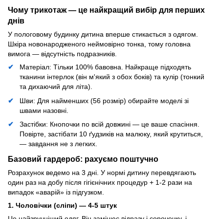
Чому трикотаж — це найкращий вибір для перших
днів
У пологовому будинку дитина вперше стикається з одягом.
Шкіра новонародженого неймовірно тонка, тому головна
вимога — відсутність подразників.
Матеріал: Тільки 100% бавовна. Найкраще підходять
тканини інтерлок (він м'який з обох боків) та кулір (тонкий
та дихаючий для літа).
Шви: Для найменших (56 розмір) обирайте моделі зі
швами назовні.
Застібки: Кнопочки по всій довжині — це ваше спасіння.
Повірте, застібати 10 ґудзиків на малюку, який крутиться,
— завдання не з легких.
Базовий гардероб: рахуємо поштучно
Розрахунок ведемо на 3 дні. У нормі дитину перевдягають
один раз на добу після гігієнічних процедур + 1-2 рази на
випадок «аварій» із підгузком.
1. Чоловічки (сліпи) — 4-5 штук
Це найзручніший одяг. Він замінює відразу і сорочечку, і