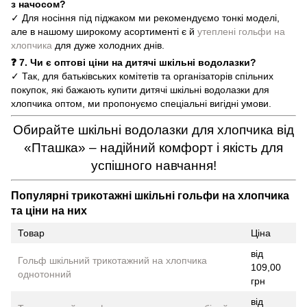
з начосом?
✓ Для носіння під піджаком ми рекомендуємо тонкі моделі,
але в нашому широкому асортименті є й
утеплені гольфи на
хлопчика
для дуже холодних днів.
❓ 7. Чи є оптові ціни на дитячі шкільні водолазки?
✓ Так, для батьківських комітетів та організаторів спільних
покупок, які бажають купити дитячі шкільні водолазки для
хлопчика оптом, ми пропонуємо спеціальні вигідні умови.
Обирайте шкільні водолазки для хлопчика від
«Пташка» – надійний комфорт і якість для
успішного навчання!
Популярні трикотажні шкільні гольфи на хлопчика
та ціни на них
Товар
Ціна
від
Гольф шкільний трикотажний на хлопчика
109,00
однотонний
грн
від