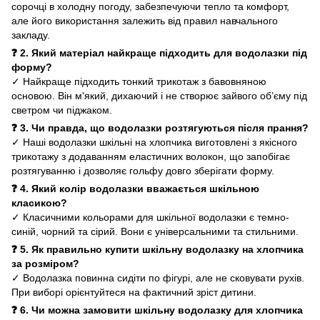
сорочці в холодну погоду, забезпечуючи тепло та комфорт,
але його використання залежить від правил навчального
закладу.
❓ 2. Який матеріал найкраще підходить для водолазки під
форму?
✓ Найкраще підходить тонкий трикотаж з бавовняною
основою. Він м'який, дихаючий і не створює зайвого об’єму під
светром чи піджаком.
❓ 3. Чи правда, що водолазки розтягуються після прання?
✓ Наші водолазки шкільні на хлопчика виготовлені з якісного
трикотажу з додаванням еластичних волокон, що запобігає
розтягуванню і дозволяє гольфу довго зберігати форму.
❓ 4. Який колір водолазки вважається шкільною
класикою?
✓ Класичними кольорами для шкільної водолазки є темно-
синій, чорний та сірий. Вони є універсальними та стильними.
❓ 5. Як правильно купити шкільну водолазку на хлопчика
за розміром?
✓ Водолазка повинна сидіти по фігурі, але не сковувати рухів.
При виборі орієнтуйтеся на фактичний зріст дитини.
❓ 6. Чи можна замовити шкільну водолазку для хлопчика