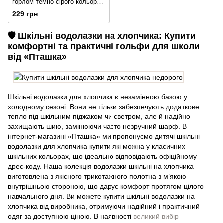
горлом темно-сірого кольору
рубчик
229 грн
🛡️ Шкільні водолазки на хлопчика: Купити
комфортні та практичні гольфи для школи
від «Пташка»
Шкільні водолазки для хлопчика є незамінною базою у
холодному сезоні. Вони не тільки забезпечують додаткове
тепло під шкільним піджаком чи светром, але й надійно
захищають шию, замінюючи часто незручний шарф. В
інтернет-магазині «Пташка» ми пропонуємо дитячі шкільні
водолазки для хлопчика купити які можна у класичних
шкільних кольорах, що ідеально відповідають офіційному
дрес-коду. Наша колекція водолазки шкільні на хлопчика
виготовлена з якісного трикотажного полотна з м’якою
внутрішньою стороною, що дарує комфорт протягом цілого
навчального дня. Ви можете купити шкільні водолазки на
хлопчика від виробника, отримуючи надійний і практичний
одяг за доступною ціною. В наявності
великий вибір