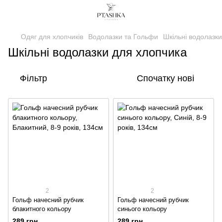
Одяг для хлопчиків
Водолазки та Гольфи
Шкільні водолазк
Шкільні водолазки для хлопчика
Фільтр
Спочатку нові
2
2
Гольф начесний рубчик
Гольф начесний рубчик
блакитного кольору
синього кольору
289 грн
289 грн