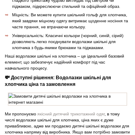
гладкого трикотажу чудово виглядає під светром чи
піджаком, підкреслюючи стильний та офіційний образ.
Міцність: Ви можете купити шкільний гольф для хлопчика,
який завдяки міцному одягу витримає щоденне носіння та
часте прання, не втрачаючи кольору.
Універсальність: Класичні кольори (чорний, синій, сірий)
дозволяють легко поєднувати водолазки шкільні для
хлопчика з будь-якими брюками та піджаками.
Наші водолазки шкільні на хлопчика – це ідеальний базовий
елемент, що забезпечує надійний комфорт під час
навчального процесу.
💸 Доступні рішення: Водолазки шкільні для
хлопчика ціна та замовлення
Ми пропонуємо
якісний дитячий трикотажний одяг
, в тому
числі водолазки шкільні для хлопчика, ціна яких є дуже
привабливою, адже ми продаємо дитячі шкільні водолазки для
хлопчика напряму від виробника. Якщо вам потрібно замовити