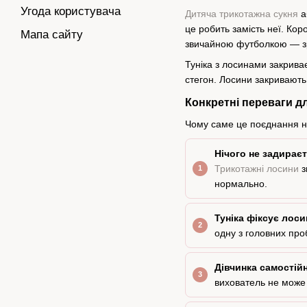
Угода користувача
Дитяча трикотажна сукня
а
це робить замість неї. Ко
Мапа сайту
звичайною футболкою — зруч
Туніка з лосинами закрива
стегон. Лосини закривають 
Конкретні переваги д
Чому саме це поєднання н
Нічого не задираєт
Трикотажні лосини
з
нормально.
Туніка фіксує лоси
одну з головних про
Дівчинка самостійн
вихователь не може