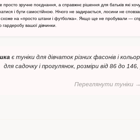
е просто зручне поєднання, а справжнє рішення для батьків які хочу
хатися і бути самостійною. Нічого не задирається, лосини не сповза
 схоже на «просто штани і футболка». Якщо ще не пробували — спр
о гардеробу вашої дівчинки.
шка
є туніки для дівчаток різних фасонів і коль
для садочку і прогулянок, розміри від 86 до 146
Переглянути туніки 