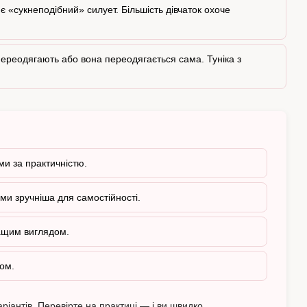
є «сукнеподібний» силует. Більшість дівчаток охоче
переодягають або вона переодягається сама. Туніка з
ми за практичністю.
ами зручніша для самостійності.
ращим виглядом.
ом.
ріантів. Перевірте на практиці — і ви швидко