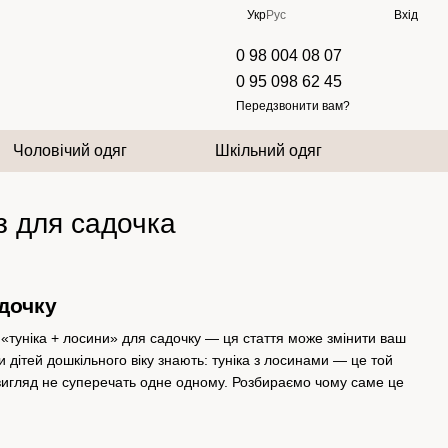
Укр
Рус
Вхід
0 98 004 08 07
0 95 098 62 45
Передзвонити вам?
Чоловічий одяг
Шкільний одяг
з для садочка
адочку
«туніка + лосини» для садочку — ця стаття може змінити ваш
и дітей дошкільного віку знають: туніка з лосинами — це той
ій вигляд не суперечать одне одному. Розбираємо чому саме це