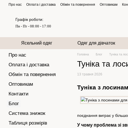
Перейти до основного контенту
Про нас
Оплата і доставка
Обмін та повернення
Оптовикам
Кон
Графік роботи:
Пн - Пт - 08:00 - 17:00
Ясельний одяг
Одяг для дівчаток
Про нас
Головна
Блог
Туніка та ло
Туніка та ло
Оплата і доставка
Обмін та повернення
13 травня 2026
Оптовикам
Туніка з лосина
Контакти
Блог
Система знижок
поєднання виграє у більшо
Таблиця розмірів
У чому проблема зі з