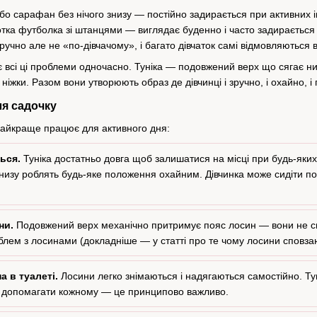
бо сарафан без нічого знизу — постійно задирається при активних і
ротка футболка зі штанцями — виглядає буденно і часто задираєтьс
но але не «по-дівчачому», і багато дівчаток самі відмовляються ві
є всі ці проблеми одночасно. Туніка — подовжений верх що сягає ни
ніжки. Разом вони утворюють образ де дівчинці і зручно, і охайно, 
ля садочку
айкраще працює для активного дня:
ься.
Туніка достатньо довга щоб залишатися на місці при будь-яких
низу роблять будь-яке положення охайним. Дівчинка може сидіти по-ту
ни.
Подовжений верх механічно притримує пояс лосин — вони не спо
блем з лосинами (докладніше — у статті про те чому лосини сповза
а в туалеті.
Лосини легко знімаються і надягаються самостійно. Тун
 допомагати кожному — це принципово важливо.