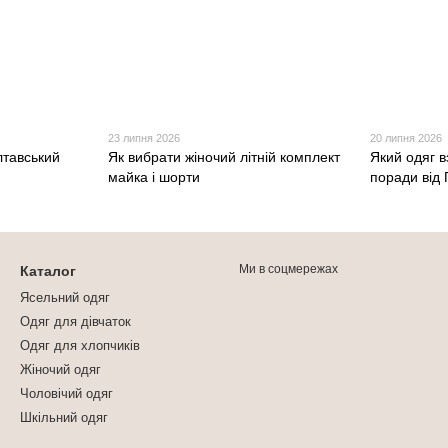
23 липня 2026
20 липня 2026
лтавський
Як вибрати жіночий літній комплект
Який одяг в
майка і шорти
поради від
Ми в соцмережах
Каталог
Ясельний одяг
Одяг для дівчаток
Одяг для хлопчиків
Жіночий одяг
Чоловічий одяг
Шкільний одяг