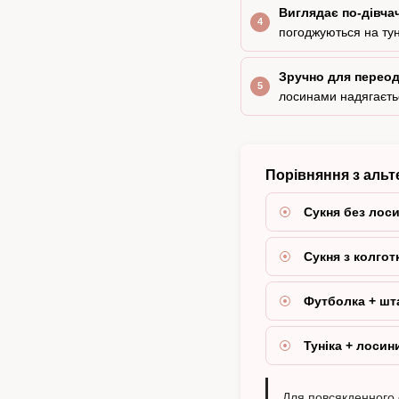
Виглядає по-дівча
погоджуються на тун
Зручно для переодя
лосинами надягається
Порівняння з аль
Сукня без лос
Сукня з колгот
Футболка + шт
Туніка + лосин
Для повсякденного с