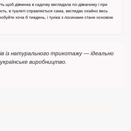
ть щоб дівчинка в садочку виглядала по-дівчачому і при
ють, в туалеті справляється сама, виглядає охайно весь
обуйте хоча б тиждень, і туніка з лосинами стане основою
орів із натурального трикотажу — ідеально
, українське виробництво.
→