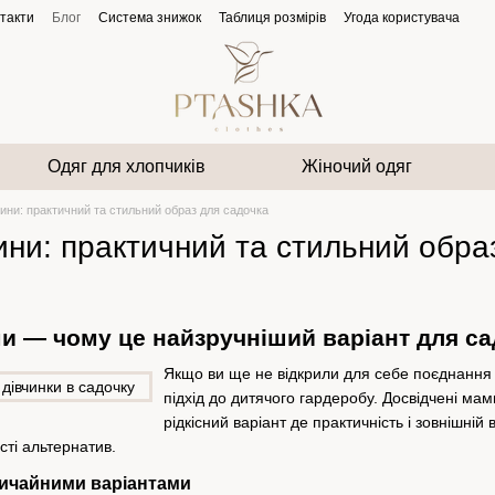
такти
Блог
Система знижок
Таблиця розмірів
Угода користувача
Одяг для хлопчиків
Жіночий одяг
сини: практичний та стильний образ для садочка
сини: практичний та стильний обра
ми — чому це найзручніший варіант для с
Якщо ви ще не відкрили для себе поєднання 
підхід до дитячого гардеробу. Досвідчені мам
рідкісний варіант де практичність і зовнішн
сті альтернатив.
вичайними варіантами