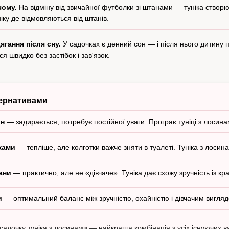
чому.
На відміну від звичайної футболки зі штанами — туніка створю
іку де відмовляються від штанів.
гання після сну.
У садочках є денний сон — і після нього дитину 
 швидко без застібок і зав'язок.
тернативами
ин
— задирається, потребує постійної уваги. Програє туніці з лосина
ками
— тепліше, але колготки важче зняти в туалеті. Туніка з лосин
ани
— практично, але не «дівчаче». Туніка дає схожу зручність із к
и
— оптимальний баланс між зручністю, охайністю і дівчачим вигляд
адочку туніка з лосинами — найкраща комбінація з усіх існуючих ва