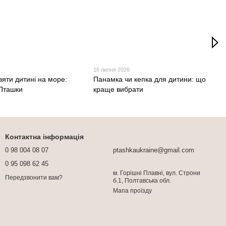
16 липня 2026
зяти дитині на море:
Панамка чи кепка для дитини: що
 Пташки
краще вибрати
Контактна інформація
0 98 004 08 07
ptashkaukraine@gmail.com
0 95 098 62 45
м. Горішні Плавні, вул. Строни
Передзвонити вам?
б.1, Полтавська обл.
Мапа проїзду