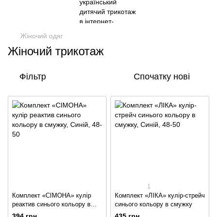
Жіночий одяг
Жіночий трикотаж
Фільтр
Спочатку нові
1
Комплект «СІМОНА» кулір
Комплект «ЛІКА» кулір-стрейч
реактив синього кольору в
синього кольору в смужку
смужку
394 грн
435 грн