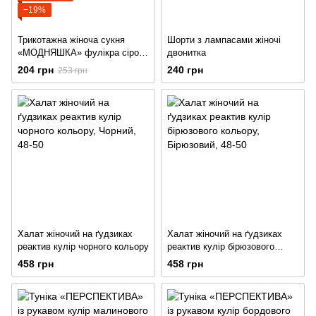
−19%
Трикотажна жіноча сукня
Шорти з лампасами жіночі
«МОДНЯШКА» фулікра сірого
двонитка
кольору
204 грн
240 грн
253 грн
Халат жіночий на ґудзиках
Халат жіночий на ґудзиках
реактив кулір чорного кольору
реактив кулір бірюзового
кольору
458 грн
458 грн