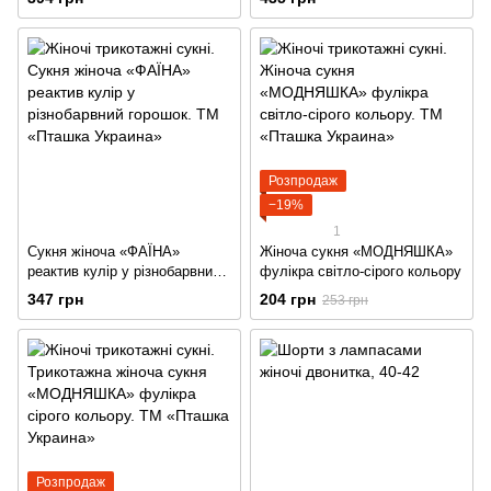
Розпродаж
−19%
1
Сукня жіноча «ФАЇНА»
Жіноча сукня «МОДНЯШКА»
реактив кулір у різнобарвний
фулікра світло-сірого кольору
горошок
347 грн
204 грн
253 грн
Розпродаж