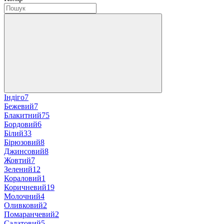
Індіго
7
Бежевий
7
Блакитний
75
Бордовий
6
Білий
33
Бірюзовий
8
Джинсовий
8
Жовтий
7
Зелений
12
Кораловий
1
Коричневий
19
Молочний
4
Оливковий
2
Помаранчевий
2
Салатовий
5