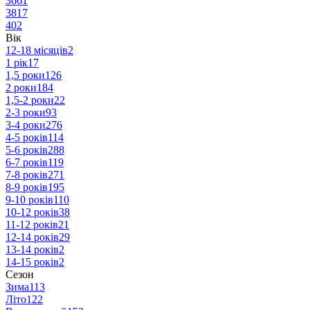
36
61
38
17
40
2
Вік
12-18 місяців
2
1 рік
17
1,5 роки
126
2 роки
184
1,5-2 роки
22
2-3 роки
93
3-4 роки
276
4-5 років
114
5-6 років
288
6-7 років
119
7-8 років
271
8-9 років
195
9-10 років
110
10-12 років
38
11-12 років
21
12-14 років
29
13-14 років
2
14-15 років
2
Сезон
Зима
113
Літо
122