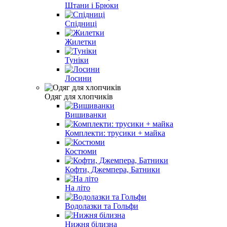
Штани і Брюки
Спідниці
Жилетки
Туніки
Лосини
Одяг для хлопчиків
Вишиванки
Комплекти: трусики + майка
Костюми
Кофти, Джемпера, Батники
На літо
Водолазки та Гольфи
Нижня білизна