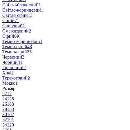
Світло-блакитний
1
Світло-коричневий
1
Світло-сірий
13
Синій
71
Сливовий
1
Смарагдовий
2
Сірий
69
Темно-коричневий
1
Темно-синій
48
Темно-сірий
25
Червоний
3
Чорний
41
Гірчичний
2
Хакі
7
Теракотовий
2
Мокко
1
Розмір
22
17
24
125
26
183
28
153
30
162
32
191
34
129