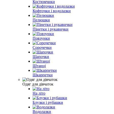
Костюмчики
Кофточки і водолазки
Пелюшки
Пінетки і рукавички
Повзунки
Сорочечки
Шапочки
Штанці
Шкарпетки
Одяг для дівчаток
На літо
Блузки і рубашки
Водолазки