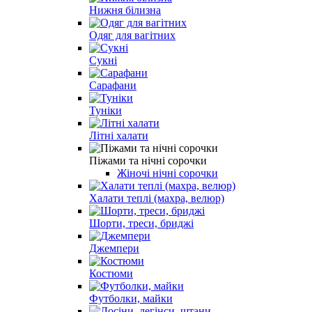
Нижня білизна
Одяг для вагітних
Сукні
Сарафани
Туніки
Літні халати
Піжами та нічні сорочки
Жіночі нічні сорочки
Халати теплі (махра, велюр)
Шорти, треси, бриджі
Джемпери
Костюми
Футболки, майки