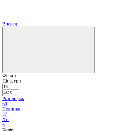
Вперед
Фільтр
Ціна, грн
Розпродаж
60
Новинка
37
Хіт
6
Колір