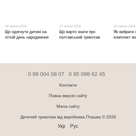
30 липня 2026
27 липня 2026
23 липня 2026
Що одягнути дитині на
Що варто знати про
Як вибрати 
літній день народження
полтавський трикотаж
комплект ма
0 98 004 08 07
0 95 098 62 45
Контакти
Повна версія сайту
Мапа сайту
Дитячий трикотаж від виробника Пташка © 2026
Укр
Рус