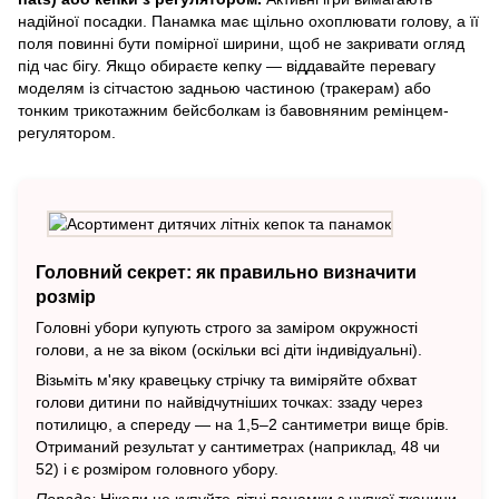
надійної посадки. Панамка має щільно охоплювати голову, а її
поля повинні бути помірної ширини, щоб не закривати огляд
під час бігу. Якщо обираєте кепку — віддавайте перевагу
моделям із сітчастою задньою частиною (тракерам) або
тонким трикотажним бейсболкам із бавовняним ремінцем-
регулятором.
Головний секрет: як правильно визначити
розмір
Головні убори купують строго за заміром окружності
голови, а не за віком (оскільки всі діти індивідуальні).
Візьміть м'яку кравецьку стрічку та виміряйте обхват
голови дитини по найвідчутніших точках: ззаду через
потилицю, а спереду — на 1,5–2 сантиметри вище брів.
Отриманий результат у сантиметрах (наприклад, 48 чи
52) і є розміром головного убору.