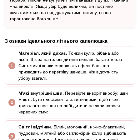
Порада:
Ніколи не купуйте літні панамки з цупкої тканини
«на виріст». Якщо убір буде великим, він постійно
зсуватиметься на очі, дратуватиме дитину, і вона
гарантовано його зніме.
3 ознаки ідеального літнього капелюшка
Матеріал, який дихає.
Тонкий кулір, рібана або
льон. Шкіра на голові дитини виділяє багато тепла.
Синтетичні кепки створюють ефект бані, що
призводить до перегріву швидше, ніж відсутність
убору взагалі.
М'які внутрішні шви.
Перевірте виворіт виробу: шви
мають бути плоскими та еластичними, щоб після
тривалого носіння на лобі дитини не залишалося
червоних смуг.
Світлі відтінки.
Білий, молочний, ніжно-блакитний,
пудровий, м'ятний або світло-сірий колір відбивають
сонячні промені. Темні кепки (чорні, темно-сині)