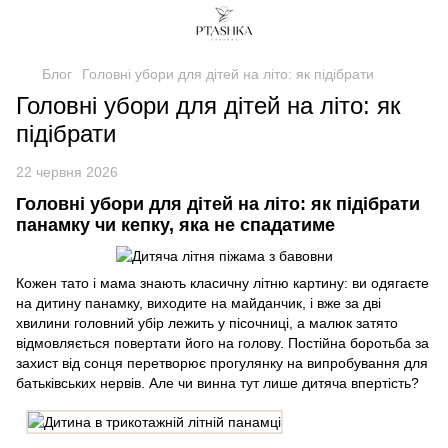
Блог
Головні убори для дітей на літо: як підібрати
Головні убори для дітей на літо: як
підібрати
22 червня 2026
Головні убори для дітей на літо: як підібрати
панамку чи кепку, яка не спадатиме
Кожен тато і мама знають класичну літню картину: ви одягаєте
на дитину панамку, виходите на майданчик, і вже за дві
хвилини головний убір лежить у пісочниці, а малюк затято
відмовляється повертати його на голову. Постійна боротьба за
захист від сонця перетворює прогулянку на випробування для
батьківських нервів. Але чи винна тут лише дитяча впертість?