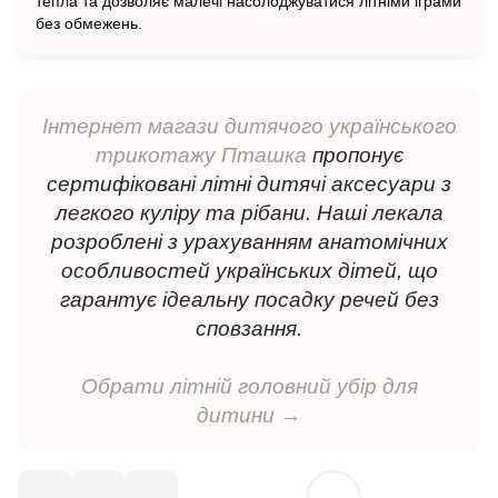
тепла та дозволяє малечі насолоджуватися літніми іграми
без обмежень.
Інтернет магази дитячого українського
трикотажу Пташка
пропонує
сертифіковані літні дитячі аксесуари з
легкого куліру та рібани. Наші лекала
розроблені з урахуванням анатомічних
особливостей українських дітей, що
гарантує ідеальну посадку речей без
сповзання.
Обрати літній головний убір для
дитини →