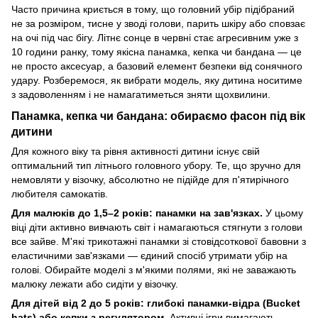
Часто причина криється в тому, що головний убір підібраний
не за розміром, тисне у зводі голови, парить шкіру або сповзає
на очі під час бігу. Літнє сонце в червні стає агресивним уже з
10 години ранку, тому якісна панамка, кепка чи бандана — це
не просто аксесуар, а базовий елемент безпеки від сонячного
удару. Розберемося, як вибрати модель, яку дитина носитиме
з задоволенням і не намагатиметься зняти щохвилини.
Панамка, кепка чи бандана: обираємо фасон під вік
дитини
Для кожного віку та рівня активності дитини існує свій
оптимальний тип літнього головного убору. Те, що зручно для
немовляти у візочку, абсолютно не підійде для п'ятирічного
любителя самокатів.
Для малюків до 1,5–2 років: панамки на зав'язках.
У цьому
віці діти активно вивчають світ і намагаються стягнути з голови
все зайве. М'які трикотажні панамки зі стовідсоткової бавовни з
еластичними зав'язками — єдиний спосіб утримати убір на
голові. Обирайте моделі з м'якими полями, які не заважають
малюку лежати або сидіти у візочку.
Для дітей від 2 до 5 років: глибокі панамки-відра (Bucket
hats) або кепки з регулятором.
Активні ігри вимагають