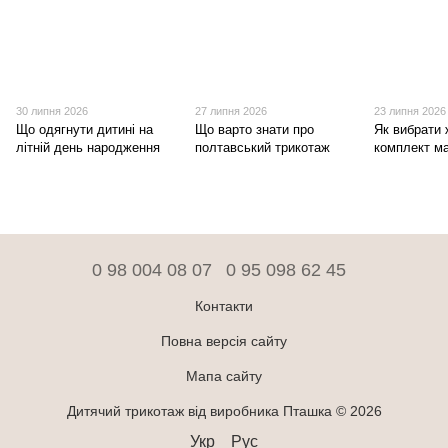
30 липня 2026
27 липня 2026
23 липня 2026
Що одягнути дитині на
Що варто знати про
Як вибрати 
літній день народження
полтавський трикотаж
комплект ма
0 98 004 08 07
0 95 098 62 45
Контакти
Повна версія сайту
Мапа сайту
Дитячий трикотаж від виробника Пташка © 2026
Укр
Рус