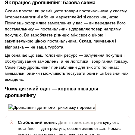
Як працює дропшипінг: базова схема
Схема проста: ви розміщуєте товари постачальника у своєму
інтернет-магазині або на маркетплейсі зі своєю націнкою.
Покупець оформлює замовлення у вас — ви передаєте його
постачальнику — постачальник відправляє товар напряму
покупцю. Ви заробляєте різницю між своєю ціною і
закупівельною ціною постачальника. Склад, пакування і
відправка — не ваша турбота.
Це означає що ваш головний ресурс — залучення покупців і
обслуговування замовлень, а не логістика і зберігання товару.
Саме тому дропшипінг привабливий для тих хто починає:
мінімальні ризики і можливість тестувати різні ніші без значних
вкладень.
Чому дитячий одяг — хороша ніша для
дропшипінгу
Стабільний попит.
Дитячі трикотажні речі
купують
постійно — діти ростуть, сезони змінюються. Немає
різких спадів попиту як у нішевих товарах.