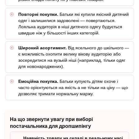
Повторні покупки.
Батьки які купили якісний дитячий
одяг і залишилися задоволені — повертаються.
Лояльна аудиторія в ніші дитячого одягу будується
швидше ніж у більшості інших категорій.
Широкий асортимент.
Від ясельного до шкільного —
є можливість охопити велику вікову аудиторію або
зосередитися на вузькій ніші (наприклад, тільки одяг
для новонароджених).
Емоційна покупка.
Батьки купують дітям охоче і
часто орієнтуються на якість а не тільки на ціну — що
дозволяє тримати нормальну маржу.
На що звернути увагу при виборі
постачальника для дропшипінгу
Наявність товару на складі в реальному часі.