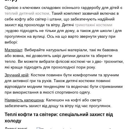
Однією з ключових складових осіннього гардеробу для дітей є
теплий дитячий костюм
. Такий комплект зазвичай включає в
себе кофту або світер і штани, що забезпечують надійний
захист від прохолоди та вітру. Дитячі
трикотажні костюми
;чудово підходять не тільки для дому, а також для школи і для
прогулянок на вулиці. Ось на що варто звернути увагу при
виборі:
Матеріал
: Вибирайте натуральні матеріали, такі як бавовна
або вовна, які дозволять шкірі дитини дихати та зберегти
тепло. Ви можете вибрати флісові костюмі чи з дво- трохнитки,
які краще підходять для прохолодної пори року.
Зручний крій
: Костюм повинен бути комфортним та зручним
для активної гри та рухів. Також дитячі костюми повинні
відповідати модним тенденціям та водночас бути стриманими
при використання в якості спортивного одягу.
Наявність капюшона
: Капюшон на кофті або светрі
забезпечить захист від дощу та вітру під час прогулянок.
Теплі кофти та світери: спеціальний захист від
холоду
Дитячі теплі