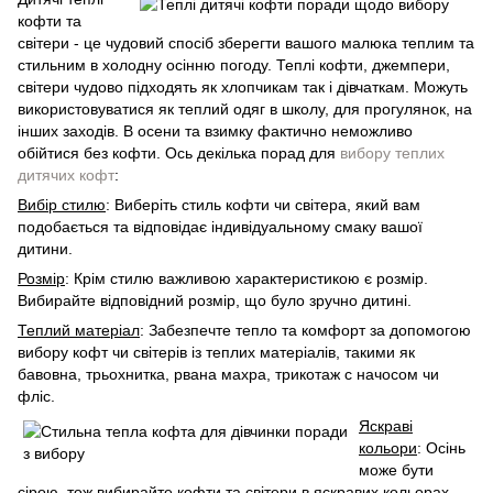
кофти та
світери - це чудовий спосіб зберегти вашого малюка теплим та
стильним в холодну осінню погоду. Теплі кофти, джемпери,
світери чудово підходять як хлопчикам так і дівчаткам. Можуть
використовуватися як теплий одяг в школу, для прогулянок, на
інших заходів. В осени та взимку фактично неможливо
обійтися без кофти. Ось декілька порад для
вибору теплих
дитячих кофт
:
Вибір стилю
: Виберіть стиль кофти чи світера, який вам
подобається та відповідає індивідуальному смаку вашої
дитини.
Розмір
: Крім стилю важливою характеристикою є розмір.
Вибирайте відповідний розмір, що було зручно дитині.
Теплий матеріал
: Забезпечте тепло та комфорт за допомогою
вибору кофт чи світерів із теплих матеріалів, такими як
бавовна, трьохнитка, рвана махра, трикотаж с начосом чи
фліс.
Яскраві
кольори
: Осінь
може бути
сірою, тож вибирайте кофти та світери в яскравих кольорах,