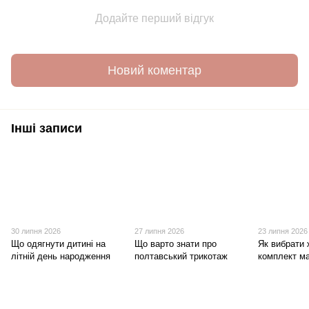
Додайте перший відгук
Новий коментар
Інші записи
30 липня 2026
27 липня 2026
23 липня 2026
Що одягнути дитині на
Що варто знати про
Як вибрати 
літній день народження
полтавський трикотаж
комплект ма