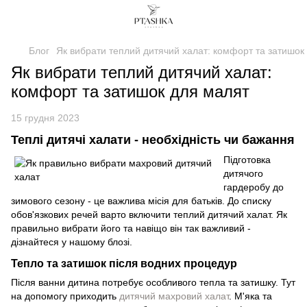
Блог
Як вибрати теплий дитячий халат: комфорт та затишок
Як вибрати теплий дитячий халат:
комфорт та затишок для малят
15 грудня 2023
Теплі дитячі халати - необхідність чи бажання
Підготовка
дитячого
гардеробу до
зимового сезону - це важлива місія для батьків. До списку
обов'язкових речей варто включити теплий дитячий халат. Як
правильно вибрати його та навіщо він так важливий -
дізнайтеся у нашому блозі.
Тепло та затишок після водних процедур
Після ванни дитина потребує особливого тепла та затишку. Тут
на допомогу приходить
дитячий махровий халат
. М'яка та