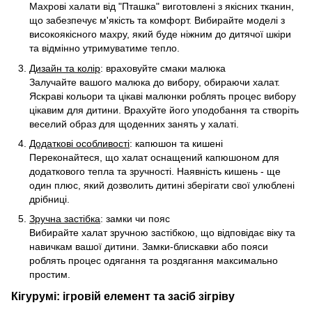
Махрові халати від "Пташка" виготовлені з якісних тканин,
що забезпечує м'якість та комфорт. Вибирайте моделі з
високоякісного махру, який буде ніжним до дитячої шкіри
та відмінно утримуватиме тепло.
Дизайн та колір
: враховуйте смаки малюка
Залучайте вашого малюка до вибору, обираючи халат.
Яскраві кольори та цікаві малюнки роблять процес вибору
цікавим для дитини. Врахуйте його уподобання та створіть
веселий образ для щоденних занять у халаті.
Додаткові особливості
: капюшон та кишені
Переконайтеся, що халат оснащений капюшоном для
додаткового тепла та зручності. Наявність кишень - ще
один плюс, який дозволить дитині зберігати свої улюблені
дрібниці.
Зручна застібка
: замки чи пояс
Вибирайте халат зручною застібкою, що відповідає віку та
навичкам вашої дитини. Замки-блискавки або пояси
роблять процес одягання та роздягання максимально
простим.
Кігурумі: ігровій елемент та засіб зігріву