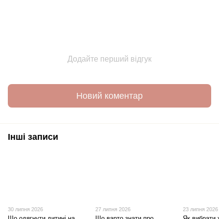
Додайте перший відгук
Новий коментар
Інші записи
30 липня 2026
27 липня 2026
23 липня 2026
Що одягнути дитині на
Що варто знати про
Як вибрати 