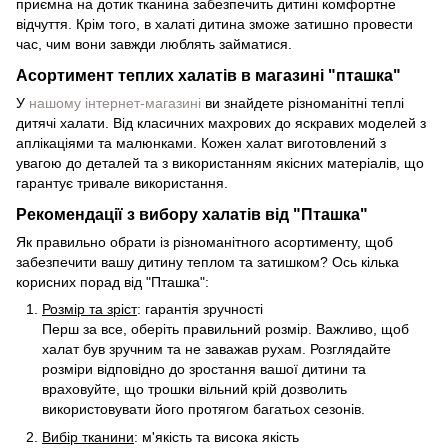
приємна на дотик тканина забезпечить дитині комфортне
відчуття. Крім того, в халаті дитина зможе затишно провести
час, чим вони завжди люблять займатися.
Асортимент теплих халатів в магазині "пташка"
У
нашому інтернет-магазині
ви знайдете різноманітні теплі
дитячі халати. Від класичних махрових до яскравих моделей з
аплікаціями та малюнками. Кожен халат виготовлений з
увагою до деталей та з використанням якісних матеріалів, що
гарантує тривале використання.
Рекомендації з вибору халатів від "Пташка"
Як правильно обрати із різноманітного асортименту, щоб
забезпечити вашу дитину теплом та затишком? Ось кілька
корисних порад від "Пташка":
Розмір та зріст
: гарантія зручності
Перш за все, оберіть правильний розмір. Важливо, щоб
халат був зручним та не заважав рухам. Розглядайте
розміри відповідно до зростання вашої дитини та
враховуйте, що трошки вільний крій дозволить
використовувати його протягом багатьох сезонів.
Вибір тканини
: м'якість та висока якість