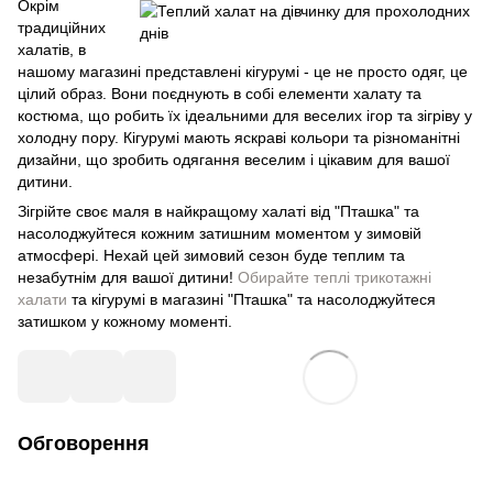
Окрім
традиційних
халатів, в
нашому магазині представлені кігурумі - це не просто одяг, це
цілий образ. Вони поєднують в собі елементи халату та
костюма, що робить їх ідеальними для веселих ігор та зігріву у
холодну пору. Кігурумі мають яскраві кольори та різноманітні
дизайни, що зробить одягання веселим і цікавим для вашої
дитини.
Зігрійте своє маля в найкращому халаті від "Пташка" та
насолоджуйтеся кожним затишним моментом у зимовій
атмосфері. Нехай цей зимовий сезон буде теплим та
незабутнім для вашої дитини!
Обирайте теплі трикотажні
халати
та кігурумі в магазині "Пташка" та насолоджуйтеся
затишком у кожному моменті.
Обговорення