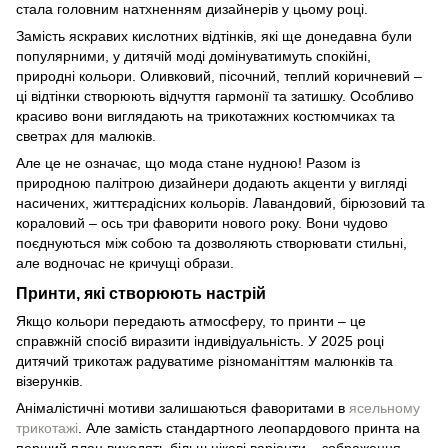
стала головним натхненням дизайнерів у цьому році.
Замість яскравих кислотних відтінків, які ще донедавна були
популярними, у дитячій моді домінуватимуть спокійні,
природні кольори. Оливковий, пісочний, теплий коричневий –
ці відтінки створюють відчуття гармонії та затишку. Особливо
красиво вони виглядають на трикотажних костюмчиках та
светрах для малюків.
Але це не означає, що мода стане нудною! Разом із
природною палітрою дизайнери додають акценти у вигляді
насичених, життєрадісних кольорів. Лавандовий, бірюзовий та
кораловий – ось три фаворити нового року. Вони чудово
поєднуються між собою та дозволяють створювати стильні,
але водночас не кричущі образи.
Принти, які створюють настрій
Якщо кольори передають атмосферу, то принти – це
справжній спосіб виразити індивідуальність. У 2025 році
дитячий трикотаж радуватиме різноманіттям малюнків та
візерунків.
Анімалістичні мотиви залишаються фаворитами в
ясельному
трикотажі
. Але замість стандартного леопардового принта на