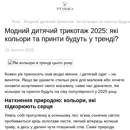
Блог
Модний дитячий трикотаж: які кольори та принти будуть
Модний дитячий трикотаж 2025: які
кольори та принти будуть у тренді?
18 лютого 2025
Кожен рік приносить нові модні віяння, і дитячий одяг – не
виняток. Якщо ви шукаєте стильні речі для малюків або хочете
оновити асортимент свого магазину, саме час дізнатися, які
кольори та принти будуть на піку популярності у 2025 році.
Натхнення природою: кольори, які
підкорюють серця
Уявіть собі прогулянку в осінньому лісі: м'яке сонячне світло
пробивається крізь золотаве листя, легкий вітерець колише
траву, а десь у далині чути пташиний спів. Саме природа