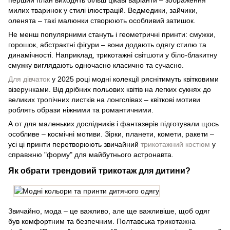
перший план виходять більш цікаві варіанти – зображення
милих тваринок у стилі ілюстрацій. Ведмедики, зайчики,
оленята – такі малюнки створюють особливий затишок.
Не менш популярними стануть і геометричні принти: смужки,
горошок, абстрактні фігури – вони додають одягу стилю та
динамічності. Наприклад, трикотажні світшоти у біло-блакитну
смужку виглядають одночасно класично та сучасно.
Для дівчаток
у 2025 році модні колекції ряснітимуть квітковими
візерунками. Від дрібних польових квітів на легких сукнях до
великих тропічних листків на лонгслівах – квіткові мотиви
роблять образи ніжними та романтичними.
А от для маленьких дослідників і фантазерів підготували щось
особливе – космічні мотиви. Зірки, планети, комети, ракети –
усі ці принти перетворюють звичайний
трикотажний костюм
у
справжню "форму" для майбутнього астронавта.
Як обрати трендовий трикотаж для дитини?
Звичайно, мода – це важливо, але ще важливіше, щоб одяг
був комфортним та безпечним. Полтавська трикотажна