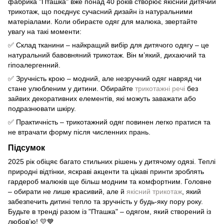
фабрика "Пташка" вже понад 40 років створює якісний дитячий
трикотаж, що поєднує сучасний дизайн із натуральними
матеріалами. Коли обираєте одяг для малюка, звертайте
увагу на такі моменти:
✅ Склад тканини – найкращий вибір для дитячого одягу – це
натуральний бавовняний трикотаж. Він м’який, дихаючий та
гіпоалергенний.
✅ Зручність крою – модний, але незручний одяг навряд чи
стане улюбленим у дитини. Обирайте
трикотажні речі
без
зайвих декоративних елементів, які можуть заважати або
подразнювати шкіру.
✅ Практичність – трикотажний одяг повинен легко пратися та
не втрачати форму після численних прань.
Підсумок
2025 рік обіцяє багато стильних рішень у дитячому одязі. Теплі
природні відтінки, яскраві акценти та цікаві принти зроблять
гардероб малюків ще більш модним та комфортним. Головне
– обирати не лише красивий, але й
якісний трикотаж
, який
забезпечить дитині тепло та зручність у будь-яку пору року.
Будьте в тренді разом із "Пташка" – одягом, який створений із
любов’ю! 💛💙