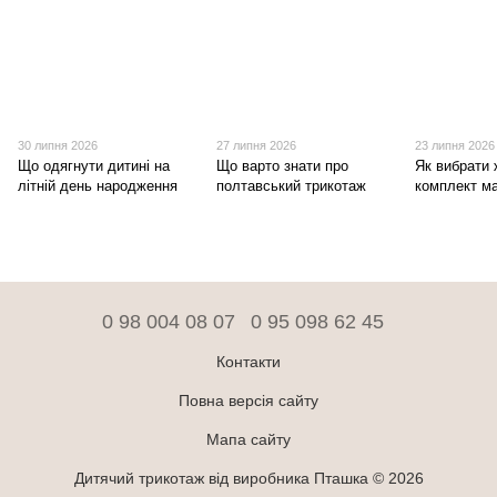
30 липня 2026
27 липня 2026
23 липня 2026
Що одягнути дитині на
Що варто знати про
Як вибрати 
літній день народження
полтавський трикотаж
комплект ма
0 98 004 08 07
0 95 098 62 45
Контакти
Повна версія сайту
Мапа сайту
Дитячий трикотаж від виробника Пташка © 2026